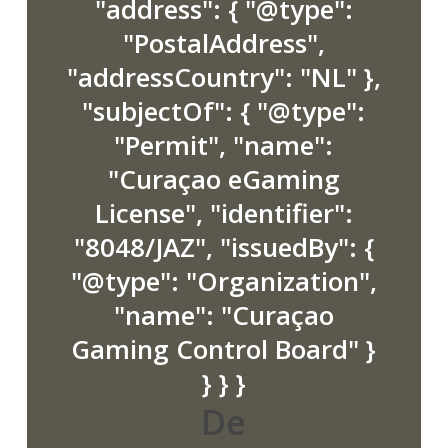
"address": { "@type":
"PostalAddress",
"addressCountry": "NL" },
"subjectOf": { "@type":
"Permit", "name":
"Curaçao eGaming
License", "identifier":
"8048/JAZ", "issuedBy": {
"@type": "Organization",
"name": "Curaçao
Gaming Control Board" }
} } }
De