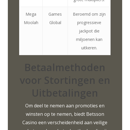
Mega
Games
Beroemd om zijn
Moolah
Global
progressieve
jackpot die
miljoenen kan
uitkeren.
Betaalmethoden
voor Stortingen en
Uitbetalingen
Om deel te nemen aan promoties en
winsten op te nemen, biedt Betsson
Casino een verscheidenheid aan veilige