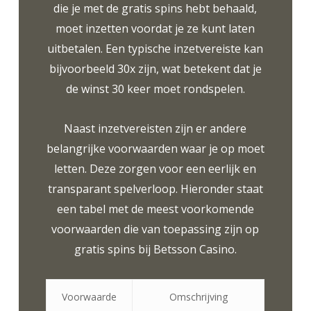
die je met de gratis spins hebt behaald,
moet inzetten voordat je ze kunt laten
uitbetalen. Een typische inzetvereiste kan
bijvoorbeeld 30x zijn, wat betekent dat je
de winst 30 keer moet rondspelen.
Naast inzetvereisten zijn er andere
belangrijke voorwaarden waar je op moet
letten. Deze zorgen voor een eerlijk en
transparant spelverloop. Hieronder staat
een tabel met de meest voorkomende
voorwaarden die van toepassing zijn op
gratis spins bij Betsson Casino.
Voorwaarde
Omschrijving