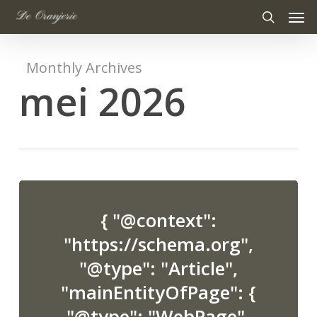
Men
Skip
to
search
main
Monthly Archives
content
mei 2026
{ "@context":
"https://schema.org",
"@type": "Article",
"mainEntityOfPage": {
"@type": "WebPage",