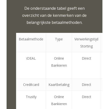
De onderstaande tabel geeft een
overzicht van de kenmerken van de
belangrijkste betaalmethoden.
Betaalmethode
Type
Verwerkingstijd
V
Storting
iDEAL
Online
Direct
N.
Bankieren
ban
Creditcard
Kaartbetaling
Direct
1
Trustly
Online
Direct
0
Bankieren