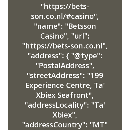
"https://bets-
son.co.nl/#casino",
"name": "Betsson
Casino", "url":
"https://bets-son.co.nl",
"address": { "@type":
"PostalAddress",
"streetAddress": "199
Experience Centre, Ta'
Xbiex Seafront",
"addressLocality": "Ta'
Xbiex",
"addressCountry": "MT"