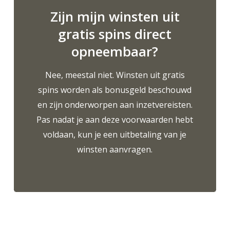
Zijn mijn winsten uit
gratis spins direct
opneembaar?
Nee, meestal niet. Winsten uit gratis
spins worden als bonusgeld beschouwd
en zijn onderworpen aan inzetvereisten.
Pas nadat je aan deze voorwaarden hebt
voldaan, kun je een uitbetaling van je
winsten aanvragen.