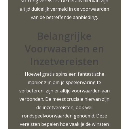
storting vereist is. De details hiervan zijn
altijd duidelijk vermeld in de voorwaarden
van de betreffende aanbieding.
Belangrijke
Voorwaarden en
Inzetvereisten
Hoewel gratis spins een fantastische
manier zijn om je speelervaring te
verbeteren, zijn er altijd voorwaarden aan
verbonden. De meest cruciale hiervan zijn
de inzetvereisten, ook wel
rondspeelvoorwaarden genoemd. Deze
vereisten bepalen hoe vaak je de winsten