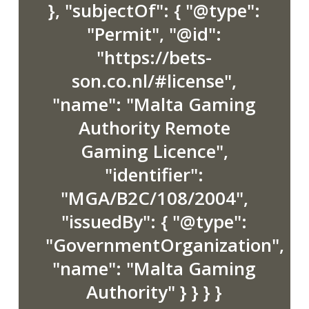
}, "subjectOf": { "@type":
"Permit", "@id":
"https://bets-
son.co.nl/#license",
"name": "Malta Gaming
Authority Remote
Gaming Licence",
"identifier":
"MGA/B2C/108/2004",
"issuedBy": { "@type":
"GovernmentOrganization",
"name": "Malta Gaming
Authority" } } } }