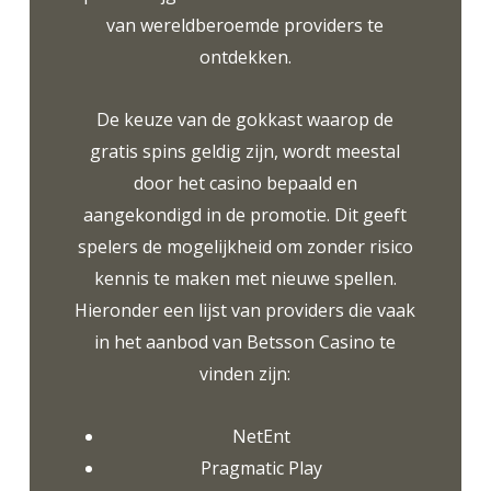
van wereldberoemde providers te
ontdekken.
De keuze van de gokkast waarop de
gratis spins geldig zijn, wordt meestal
door het casino bepaald en
aangekondigd in de promotie. Dit geeft
spelers de mogelijkheid om zonder risico
kennis te maken met nieuwe spellen.
Hieronder een lijst van providers die vaak
in het aanbod van Betsson Casino te
vinden zijn:
NetEnt
Pragmatic Play