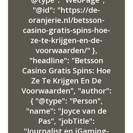
"@id": "https://de-
oranjerie.nl/betsson-
casino-gratis-spins-hoe-
ze-te-krijgen-en-de-
voorwaarden/" },
"headline": "Betsson
Casino Gratis Spins: Hoe
Ze Te Krijgen En De
Voorwaarden", "author":
{ "@type": "Person",
"name": "Joyce van de
Pas", "jobTitle":
"Journalist en iGaming-