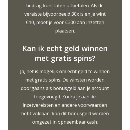
bedrag kunt laten uitbetalen. Als de
vereiste bijvoorbeeld 30x is en je wint
€10, moet je voor €300 aan inzetten
plaatsen.
Kan ik echt geld winnen
met gratis spins?
Ja, het is mogelijk om echt geld te winnen
met gratis spins. De winsten worden
doorgaans als bonusgeld aan je account
toegevoegd. Zodra je aan de
inzetvereisten en andere voorwaarden
hebt voldaan, kan dit bonusgeld worden
omgezet in opneembaar cash.