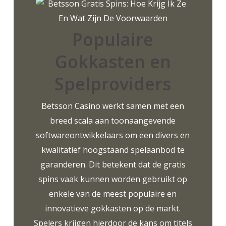
Populaire
Gokkasten en
Spelproviders
Betsson Casino werkt samen met een
breed scala aan toonaangevende
softwareontwikkelaars om een divers en
kwalitatief hoogstaand spelaanbod te
garanderen. Dit betekent dat de gratis
spins vaak kunnen worden gebruikt op
enkele van de meest populaire en
innovatieve gokkasten op de markt.
Spelers krijgen hierdoor de kans om titels