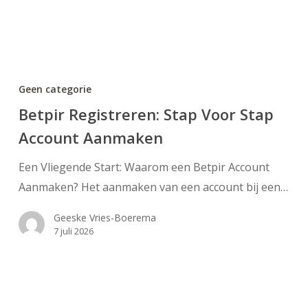
Betpir
Registreren:
Geen categorie
Stap
Betpir Registreren: Stap Voor Stap
Voor
Account Aanmaken
Stap
Account
Een Vliegende Start: Waarom een Betpir Account
Aanmaken
Aanmaken? Het aanmaken van een account bij een…
Geeske Vries-Boerema
7 juli 2026
Kroon