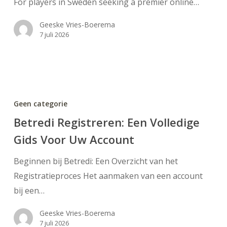
For players in Sweden seeking a premier online…
Players
Geeske Vries-Boerema
7 juli 2026
Betredi
Registreren:
Geen categorie
Een
Betredi Registreren: Een Volledige
Volledige
Gids Voor Uw Account
Gids
Voor
Beginnen bij Betredi: Een Overzicht van het
Uw
Registratieproces Het aanmaken van een account
Account
bij een…
Geeske Vries-Boerema
7 juli 2026