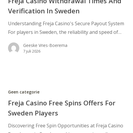
Freja Casino Withdrawal Times And
Times
Verification In Sweden
And
Verification
Understanding Freja Casino's Secure Payout System
In
For players in Sweden, the reliability and speed of…
Sweden
Geeske Vries-Boerema
7 juli 2026
Freja
Casino
Geen categorie
Free
Freja Casino Free Spins Offers For
Spins
Sweden Players
Offers
For
Discovering Free Spin Opportunities at Freja Casino
Sweden