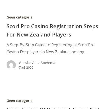
Scori
Pro
Geen categorie
Casino
Scori Pro Casino Registration Steps
Registration
For New Zealand Players
Steps
For
A Step-By-Step Guide to Registering at Scori Pro
New
Casino For players in New Zealand looking…
Zealand
Geeske Vries-Boerema
Players
7 juli 2026
Freja
Casino
Geen categorie
Withdrawal