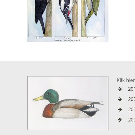
Klik hie
201
20
20
20