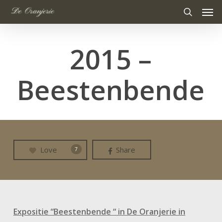
Men
Skip
to
search
main
2015 –
content
Beestenbende
Love
Share
7
Expositie “Beestenbende “ in De Oranjerie in