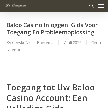
Men
Skip
to
search
main
Baloo Casino Inloggen: Gids Voor
content
Toegang En Probleemoplossing
By
Geeske Vries-Boerema
7 juli 2026
Geen
categorie
Toegang tot Uw Baloo
Casino Account: Een