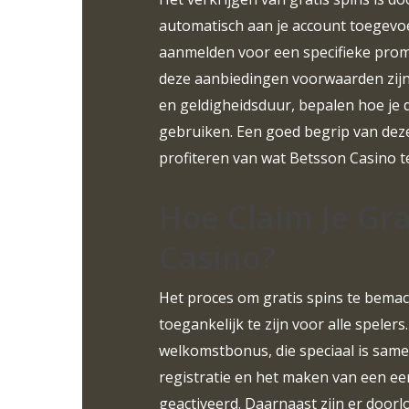
automatisch aan je account toegevoeg
aanmelden voor een specifieke promot
deze aanbiedingen voorwaarden zijn
en geldigheidsduur, bepalen hoe je 
gebruiken. Een goed begrip van deze
profiteren van wat Betsson Casino t
Hoe Claim Je Gra
Casino?
Het proces om gratis spins te bema
toegankelijk te zijn voor alle spele
welkomstbonus, die speciaal is same
registratie en het maken van een eer
geactiveerd. Daarnaast zijn er doorl