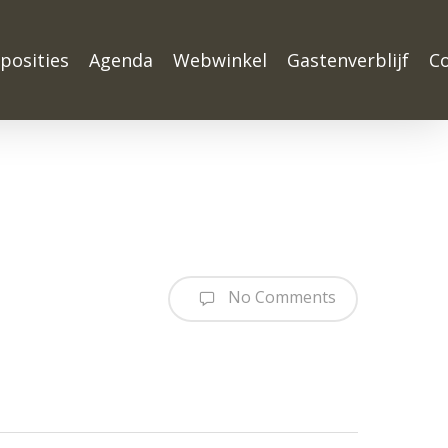
posities
Agenda
Webwinkel
Gastenverblijf
C
No Comments