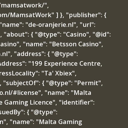
m/mamsatwork/",
m/MamsatWork" ] }, "publisher": {
name": "de-oranjerie.nl", "url":
}, "about": { "@type": "Casino", "@id":
casino", "name": "Betsson Casino",
.nl", "address": { "@type":
Address": "199 Experience Centre,
essLocality": "Ta' Xbiex",
 "subjectOf": { "@type": "Permit",
co.nl/#license", "name": "Malta
Gaming Licence", "identifier":
uedBy": { "@type":
n", "name": "Malta Gaming