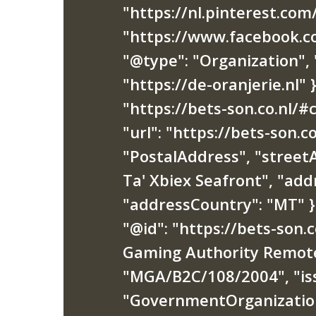
"https://nl.pinterest.co
"https://www.facebook.co
"@type": "Organization", "
"https://de-oranjerie.nl" 
"https://bets-son.co.nl/#
"url": "https://bets-son.co
"PostalAddress", "street
Ta' Xbiex Seafront", "addr
"addressCountry": "MT" },
"@id": "https://bets-son.
Gaming Authority Remote 
"MGA/B2C/108/2004", "iss
"GovernmentOrganizatio