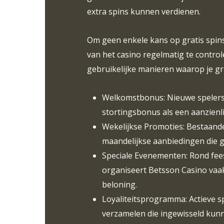
extra spins kunnen verdienen.
Om geen enkele kans op gratis spin
van het casino regelmatig te control
gebruikelijke manieren waarop je gra
Welkomstbonus: Nieuwe spelers
stortingsbonus als een aanzienlij
Wekelijkse Promoties: Bestaande
maandelijkse aanbiedingen die g
Speciale Evenementen: Rond fees
organiseert Betsson Casino vaak
beloning.
Loyaliteitsprogramma: Actieve s
verzamelen die ingewisseld kun