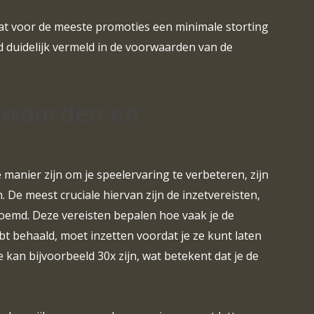
at voor de meeste promoties een minimale storting
tijd duidelijk vermeld in de voorwaarden van de
rwaarden en
 manier zijn om je speelervaring te verbeteren, zijn
 De meest cruciale hiervan zijn de inzetvereisten,
emd. Deze vereisten bepalen hoe vaak je de
ebt behaald, moet inzetten voordat je ze kunt laten
e kan bijvoorbeeld 30x zijn, wat betekent dat je de