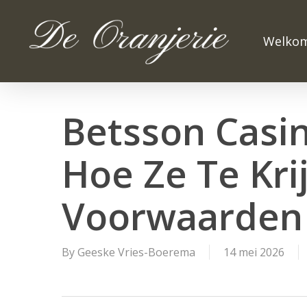
Skip
to
Welko
main
content
Betsson Casin
Hoe Ze Te Kri
Voorwaarden
By
Geeske Vries-Boerema
14 mei 2026