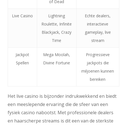
of Dead
Live Casino
Lightning
Echte dealers,
Roulette, Infinite
interactieve
Blackjack, Crazy
gameplay, live
Time
stream
Jackpot
Mega Moolah,
Progressieve
Spellen
Divine Fortune
jackpots die
miljoenen kunnen
bereiken
Het live casino is bijzonder indrukwekkend en biedt
een meeslepende ervaring die de sfeer van een
fysiek casino nabootst. Met professionele dealers
en haarscherpe streams is dit een van de sterkste