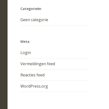
Categorieën
Geen categorie
Meta
Login
Vermeldingen feed
Reacties feed
WordPress.org