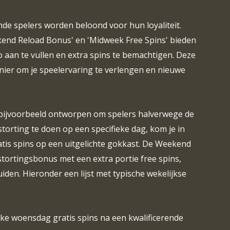
de spelers worden beloond voor hun loyaliteit.
kend Reload Bonus' en 'Midweek Free Spins' bieden
 aan te vullen en extra spins te bemachtigen. Deze
nier om je speelervaring te verlengen en nieuwe
bijvoorbeeld ontworpen om spelers halverwege de
torting te doen op een specifieke dag, kom je in
tis spins op een uitgelichte gokkast. De Weekend
tortingsbonus met een extra portie free spins,
iden. Hieronder een lijst met typische wekelijkse
ke woensdag gratis spins na een kwalificerende