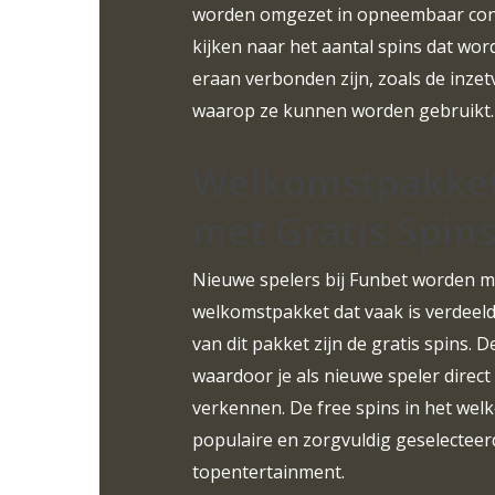
worden omgezet in opneembaar contan
kijken naar het aantal spins dat w
eraan verbonden zijn, zoals de inzet
waarop ze kunnen worden gebruikt.
Welkomstpakket:
met Gratis Spin
Nieuwe spelers bij Funbet worden m
welkomstpakket dat vaak is verdeeld
van dit pakket zijn de gratis spins
waardoor je als nieuwe speler direct
verkennen. De free spins in het we
populaire en zorgvuldig geselecteer
topentertainment.