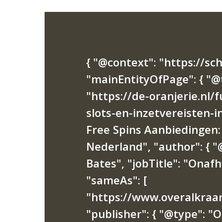
{ "@context": "https://sc
"mainEntityOfPage": { "@
"https://de-oranjerie.nl/
slots-en-inzetvereisten-i
Free Spins Aanbiedingen: 
Nederland", "author": { 
Bates", "jobTitle": "Onaf
"sameAs": [
"https://www.overalkraan
"publisher": { "@type": "