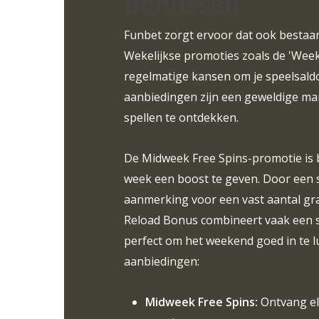
Bonussen
Funbet zorgt ervoor dat ook bestaan
Wekelijkse promoties zoals de 'Wee
regelmatige kansen om je speelsaldo
aanbiedingen zijn een geweldige ma
spellen te ontdekken.
De Midweek Free Spins-promotie is 
week een boost te geven. Door een s
aanmerking voor een vast aantal gra
Reload Bonus combineert vaak een s
perfect om het weekend goed in te lu
aanbiedingen:
Midweek Free Spins:
Ontvang el