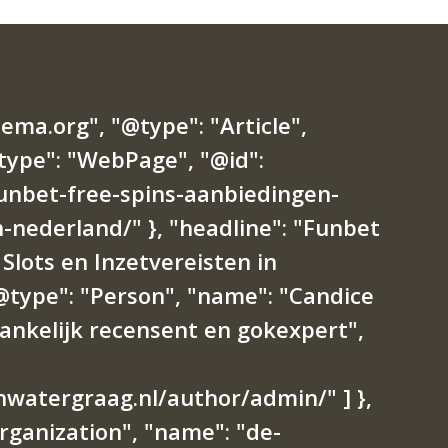
hema.org", "@type": "Article",
type": "WebPage", "@id":
funbet-free-spins-aanbiedingen-
n-nederland/" }, "headline": "Funbet
Slots en Inzetvereisten in
"@type": "Person", "name": "Candice
hankelijk recensent en gokexpert",
watergraag.nl/author/admin/" ] },
Organization", "name": "de-