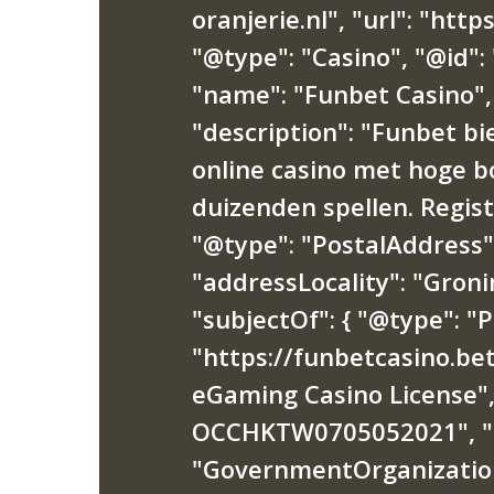
oranjerie.nl", "url": "https
"@type": "Casino", "@id":
"name": "Funbet Casino", 
"description": "Funbet bi
online casino met hoge b
duizenden spellen. Regist
"@type": "PostalAddress"
"addressLocality": "Groni
"subjectOf": { "@type": "P
"https://funbetcasino.be
eGaming Casino License", 
OCCHKTW0705052021", "is
"GovernmentOrganizatio