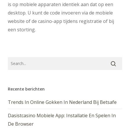
is op mobiele apparaten identiek aan dat op een
desktop. U kunt de code invoeren via de mobiele
website of de casino-app tijdens registratie of bij
een storting.
Recente berichten
Trends In Online Gokken In Nederland Bij Betsafe
Dasistcasino Mobiele App: Installatie En Spelen In
De Browser