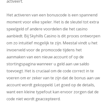
activeert.
Het activeren van een bonuscode is een spannend
moment voor elke speler. Het is de sleutel tot extra
speelgeld of andere voordelen die het casino
aanbiedt. Bij Skyhills Casino is dit proces ontworpen
om zo intuïtief mogelijk te zijn. Meestal vindt u het
invoerveld voor de promocode tijdens het
aanmaken van een nieuw account of op de
stortingspagina wanneer u geld aan uw saldo
toevoegt. Het is cruciaal om de code correct in te
voeren om er zeker van te zijn dat de bonus aan uw
account wordt gekoppeld. Let goed op de details,
want een kleine typefout kan ervoor zorgen dat de
code niet wordt geaccepteerd.