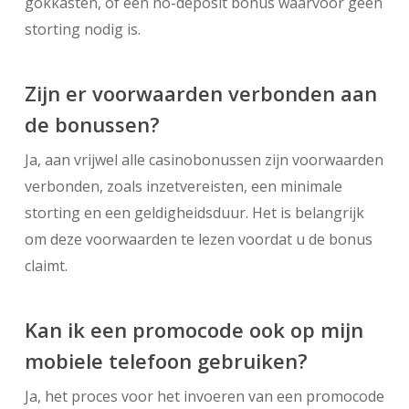
gokkasten, of een no-deposit bonus waarvoor geen
storting nodig is.
Zijn er voorwaarden verbonden aan
de bonussen?
Ja, aan vrijwel alle casinobonussen zijn voorwaarden
verbonden, zoals inzetvereisten, een minimale
storting en een geldigheidsduur. Het is belangrijk
om deze voorwaarden te lezen voordat u de bonus
claimt.
Kan ik een promocode ook op mijn
mobiele telefoon gebruiken?
Ja, het proces voor het invoeren van een promocode