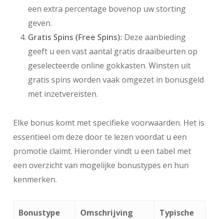
een extra percentage bovenop uw storting
geven.
Gratis Spins (Free Spins):
Deze aanbieding
geeft u een vast aantal gratis draaibeurten op
geselecteerde online gokkasten. Winsten uit
gratis spins worden vaak omgezet in bonusgeld
met inzetvereisten.
Elke bonus komt met specifieke voorwaarden. Het is
essentieel om deze door te lezen voordat u een
promotie claimt. Hieronder vindt u een tabel met
een overzicht van mogelijke bonustypes en hun
kenmerken.
Bonustype
Omschrijving
Typische