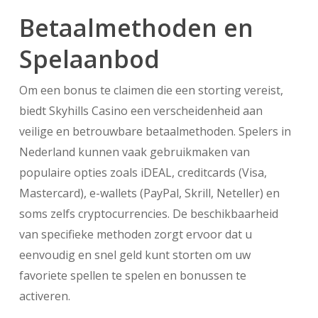
Betaalmethoden en
Spelaanbod
Om een bonus te claimen die een storting vereist,
biedt Skyhills Casino een verscheidenheid aan
veilige en betrouwbare betaalmethoden. Spelers in
Nederland kunnen vaak gebruikmaken van
populaire opties zoals iDEAL, creditcards (Visa,
Mastercard), e-wallets (PayPal, Skrill, Neteller) en
soms zelfs cryptocurrencies. De beschikbaarheid
van specifieke methoden zorgt ervoor dat u
eenvoudig en snel geld kunt storten om uw
favoriete spellen te spelen en bonussen te
activeren.