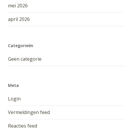
mei 2026
april 2026
Categorieën
Geen categorie
Meta
Login
Vermeldingen feed
Reacties feed