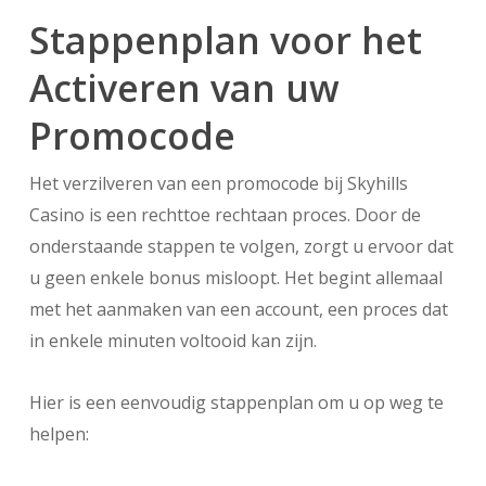
Stappenplan voor het
Activeren van uw
Promocode
Het verzilveren van een promocode bij Skyhills
Casino is een rechttoe rechtaan proces. Door de
onderstaande stappen te volgen, zorgt u ervoor dat
u geen enkele bonus misloopt. Het begint allemaal
met het aanmaken van een account, een proces dat
in enkele minuten voltooid kan zijn.
Hier is een eenvoudig stappenplan om u op weg te
helpen: