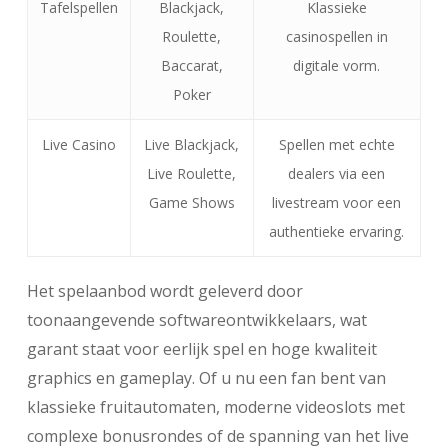
Tafelspellen
Blackjack,
Klassieke
Roulette,
casinospellen in
Baccarat,
digitale vorm.
Poker
Live Casino
Live Blackjack,
Spellen met echte
Live Roulette,
dealers via een
Game Shows
livestream voor een
authentieke ervaring.
Het spelaanbod wordt geleverd door
toonaangevende softwareontwikkelaars, wat
garant staat voor eerlijk spel en hoge kwaliteit
graphics en gameplay. Of u nu een fan bent van
klassieke fruitautomaten, moderne videoslots met
complexe bonusrondes of de spanning van het live