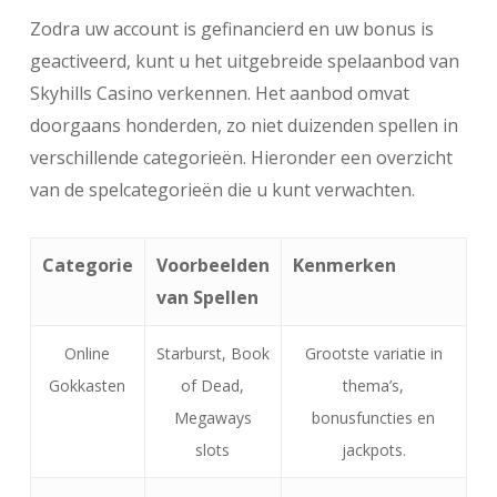
Zodra uw account is gefinancierd en uw bonus is
geactiveerd, kunt u het uitgebreide spelaanbod van
Skyhills Casino verkennen. Het aanbod omvat
doorgaans honderden, zo niet duizenden spellen in
verschillende categorieën. Hieronder een overzicht
van de spelcategorieën die u kunt verwachten.
Categorie
Voorbeelden
Kenmerken
van Spellen
Online
Starburst, Book
Grootste variatie in
Gokkasten
of Dead,
thema’s,
Megaways
bonusfuncties en
slots
jackpots.