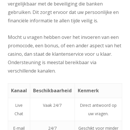
vergelijkbaar met de beveiliging die banken
gebruiken. Dit zorgt ervoor dat uw persoonlijke en
financiële informatie te allen tijde veilig is.
Mocht u vragen hebben over het invoeren van een
promocode, een bonus, of een ander aspect van het
casino, dan staat de klantenservice voor u klaar.
Ondersteuning is meestal bereikbaar via
verschillende kanalen.
Kanaal
Beschikbaarheid
Kenmerk
Live
Vaak 24/7
Direct antwoord op
Chat
uw vragen.
E-mail
24/7
Geschikt voor minder