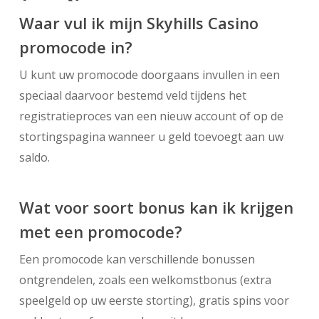
Waar vul ik mijn Skyhills Casino
promocode in?
U kunt uw promocode doorgaans invullen in een
speciaal daarvoor bestemd veld tijdens het
registratieproces van een nieuw account of op de
stortingspagina wanneer u geld toevoegt aan uw
saldo.
Wat voor soort bonus kan ik krijgen
met een promocode?
Een promocode kan verschillende bonussen
ontgrendelen, zoals een welkomstbonus (extra
speelgeld op uw eerste storting), gratis spins voor