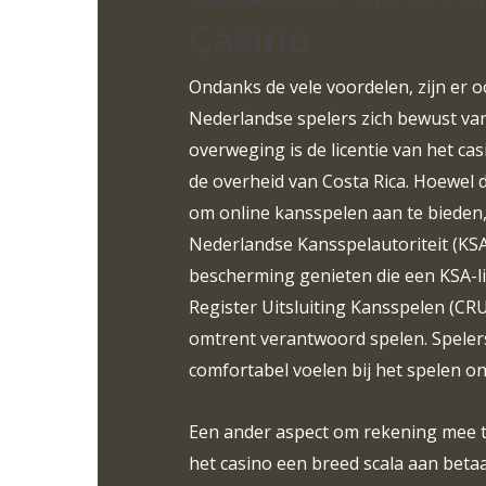
Casino
Ondanks de vele voordelen, zijn er
Nederlandse spelers zich bewust van
overweging is de licentie van het ca
de overheid van Costa Rica. Hoewel di
om online kansspelen aan te bieden, 
Nederlandse Kansspelautoriteit (KSA).
bescherming genieten die een KSA-lice
Register Uitsluiting Kansspelen (CR
omtrent verantwoord spelen. Spelers
comfortabel voelen bij het spelen ond
Een ander aspect om rekening mee t
het casino een breed scala aan beta