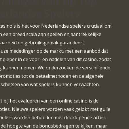
Analyse van Tip Top
erlandse Spelers
asino's is het voor Nederlandse spelers cruciaal om
en een breed scala aan spellen en aantrekkelijke
aarheid en gebruiksgemak garandeert.
TipTop
ieuze mededinger op de markt, met een aanbod dat
t dieper in de voor- en nadelen van dit casino, zodat
ng kunnen nemen. We onderzoeken de verschillende
promoties tot de betaalmethoden en de algehele
e schetsen van wat spelers kunnen verwachten.
t bij het evalueren van een online casino is de
ties. Nieuwe spelers worden vaak gelokt met gulle
pelers worden behouden met doorlopende acties.
ar de hoogte van de bonusbedragen te kijken, maar