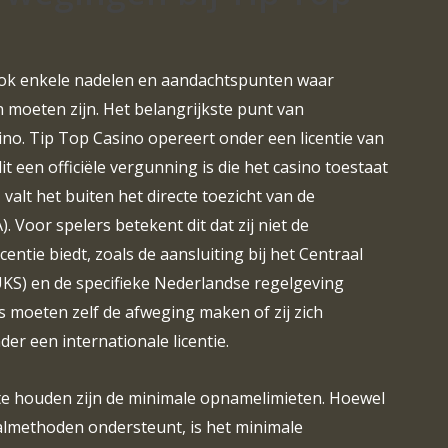
 ook enkele nadelen en aandachtspunten waar
 moeten zijn. Het belangrijkste punt van
sino. Tip Top Casino opereert onder een licentie van
t een officiële vergunning is die het casino toestaat
valt het buiten het directe toezicht van de
 Voor spelers betekent dit dat zij niet de
ntie biedt, zoals de aansluiting bij het Centraal
UKS) en de specifieke Nederlandse regelgeving
 moeten zelf de afweging maken of zij zich
er een internationale licentie.
e houden zijn de minimale opnamelimieten. Hoewel
almethoden ondersteunt, is het minimale