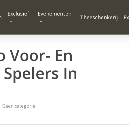
Exclusief
Evenementen
m
Theeschenkerij
Ex
o Voor- En
Spelers In
Geen categorie