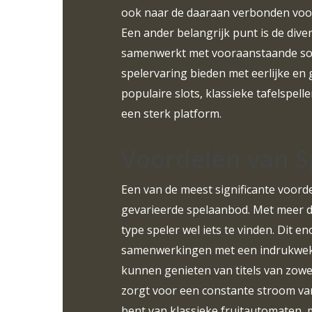
ook naar de daaraan verbonden voor
Een ander belangrijk punt is de diver
samenwerkt met vooraanstaande so
spelervaring bieden met eerlijke en
populaire slots, klassieke tafelspell
een sterk platform.
Voordelen van Sp
Een van de meest significante voord
gevarieerde spelaanbod. Met meer dan
type speler wel iets te vinden. Dit
samenwerkingen met een indrukwekke
kunnen genieten van titels van zow
zorgt voor een constante stroom van
bent van klassieke fruitautomaten,