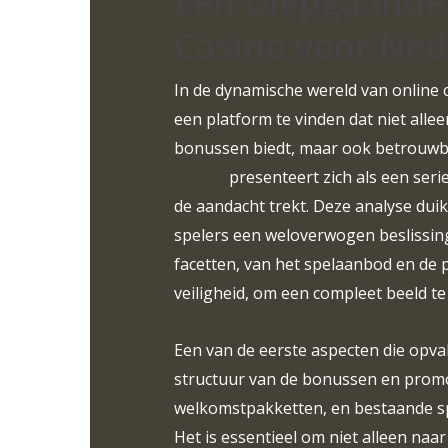
Een Diepgaande 
Casino voor Ned
In de dynamische wereld van online c
een platform te vinden dat niet alle
bonussen biedt, maar ook betrouwb
Casino
presenteert zich als een ser
de aandacht trekt. Deze analyse duik
spelers een weloverwogen beslissi
facetten, van het spelaanbod en de 
veiligheid, om een compleet beeld t
Een van de eerste aspecten die opval
structuur van de bonussen en promo
welkomstpakketten, en bestaande s
Het is essentieel om niet alleen na