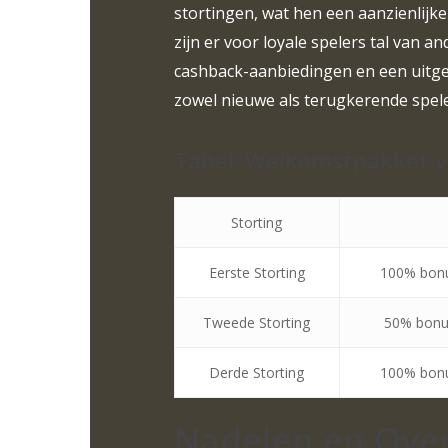
stortingen, wat hen een aanzienlijk
zijn er voor loyale spelers tal van 
cashback-aanbiedingen en een uitg
zowel nieuwe als terugkerende speler
Tabel: Welkomstpakket v
Storting
Eerste Storting
100% bonu
Tweede Storting
50% bonus
Derde Storting
100% bonu
Nadelen en Over